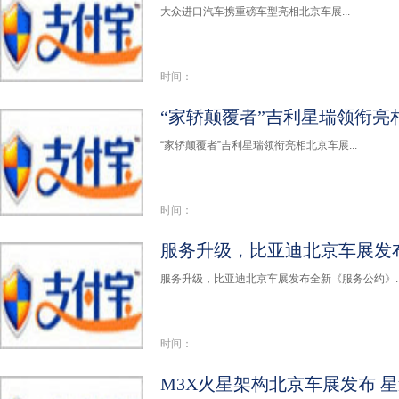
大众进口汽车携重磅车型亮相北京车展...
时间：
“家轿颠覆者”吉利星瑞领衔亮
“家轿颠覆者”吉利星瑞领衔亮相北京车展...
时间：
服务升级，比亚迪北京车展发
服务升级，比亚迪北京车展发布全新《服务公约》..
时间：
M3X火星架构北京车展发布 