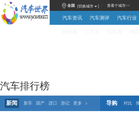
|
全国
查看
个城市
>>
[切换城市
]
汽车资讯
汽车测评
汽车行业
经销商
二手车
买车惠
用
汽车排行榜
新闻
导购
新车
国产
进口
游记
更多
对比