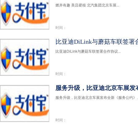
燃并有趣 美且硬核 北汽集团北京车展...
时间：
比亚迪DiLink与蘑菇车联签
比亚迪DiLink与蘑菇车联签署合作协议...
时间：
服务升级，比亚迪北京车展发
服务升级，比亚迪北京车展发布全新《服务公约》..
时间：