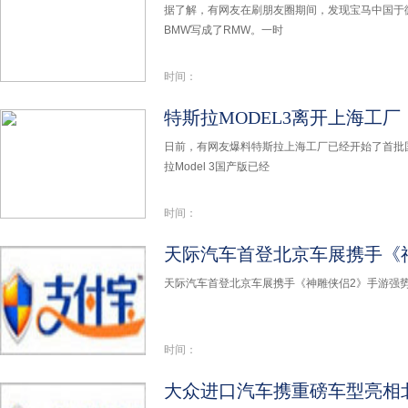
据了解，有网友在刷朋友圈期间，发现宝马中国于
BMW写成了RMW。一时
时间：
特斯拉MODEL3离开上海工
日前，有网友爆料特斯拉上海工厂已经开始了首批国
拉Model 3国产版已经
时间：
天际汽车首登北京车展携手《
天际汽车首登北京车展携手《神雕侠侣2》手游强势霸
时间：
大众进口汽车携重磅车型亮相